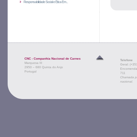
Responsabilidade Social e Ética Em...
CNC - Companhia Nacional de Carnes
Telefone
Marquesa III
Geral: (+35
2950 – 680 Quinta do Anjo
Encomendas
Portugal
711
Chamada par
nacional.