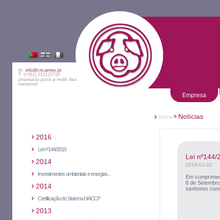
@:
info@cncarnes.pt
T: (+351) 212137710
chamada para a rede fixa
nacional
Empresa
Notícias
Home
2016
Lei nº144/2015
Lei nº144/
2014
2016-03-22
Investimentos ambientais e energias...
Em cumpriment
8 de Setembro
2014
senhores cons
Certificação do Sistema HACCP
2013